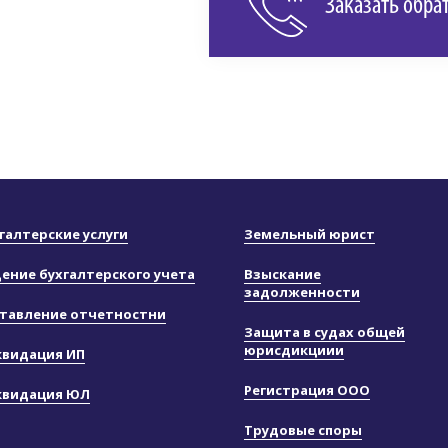
Заказать обра
галтерские услуги
Земельный юрист
ение бухгалтерского учета
Взыскание
задолженности
тавление отчетностни
Защита в судах общей
юрисдикциии
квидация ИП
Регистрация ООО
квидация ЮЛ
Трудовые споры